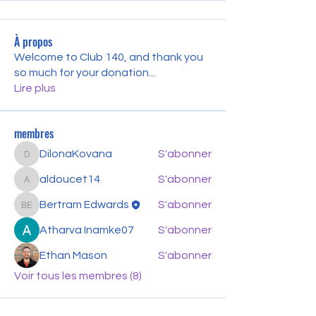
À propos
Welcome to Club 140, and thank you
so much for your donation
...
Lire plus
membres
DilonaKovana
S'abonner
DilonaKovana
aldoucet14
S'abonner
aldoucet14
Bertram Edwards
S'abonner
Bertram Edwards
Atharva Inamke07
S'abonner
Ethan Mason
S'abonner
Voir tous les membres (8)