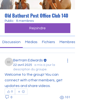
Old Bathurst Post Office Club 140
Public
·
8 membres
Rejoindre
Discussion
Médias
Fichiers
Membres
Bertram Edwards
Bertram Edwards
22 avril 2025
·
a mis à jour la
description du groupe.
Welcome to the group! You can 
connect with other members, get 
updates and share videos.
0
0
101