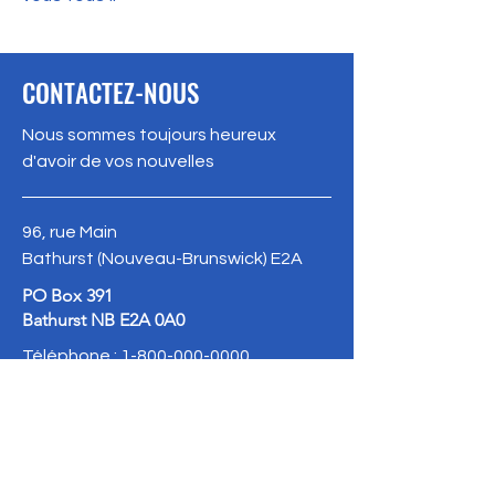
CONTACTEZ-NOUS
Nous sommes toujours heureux
d'avoir de vos nouvelles
96, rue Main
Bathurst (Nouveau-Brunswick) E2A
PO Box 391
Bathurst NB E2A 0A0
Téléphone :
1-800-000-0000
Terms & Conditions
politique de confidentialité
Refund Policy