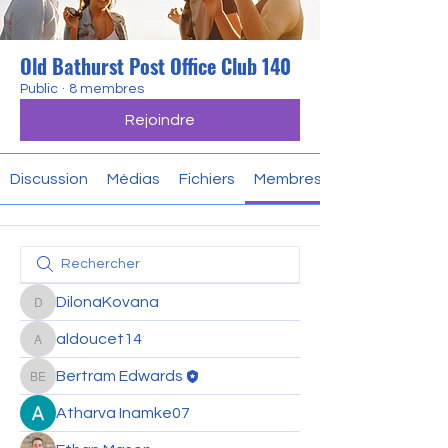
Old Bathurst Post Office Club 140
Public
·
8 membres
Rejoindre
Discussion
Médias
Fichiers
Membres
DilonaKovana
DilonaKovana
aldoucet14
aldoucet14
Bertram Edwards
Bertram Edwards
Atharva Inamke07