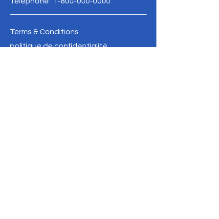
Téléphone :
1-800-000-0000
Terms & Conditions
politique de confidentialité
Refund Policy
info@oldbathurstpostoffice.ca
FAIRE UN DON
SOYEZ LE PREMIER 
À SAVOIR
Inscrivez-vous à notre 